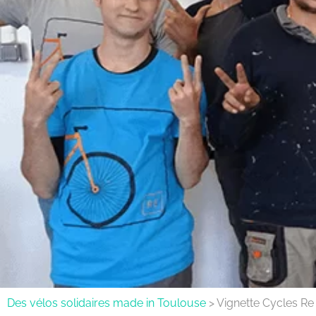
Des vélos solidaires made in Toulouse
>
Vignette Cycles Re