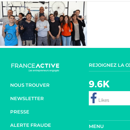
REJOIGNEZ LA 
9.6K
NOUS TROUVER
NEWSLETTER
follow
PRESSE
ALERTE FRAUDE
MENU