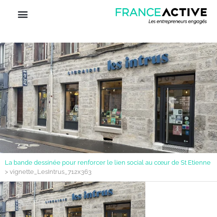
La bande dessinée pour renforcer le lien social au cœur de St Etienne
>
vignette_LesIntrus_712x363