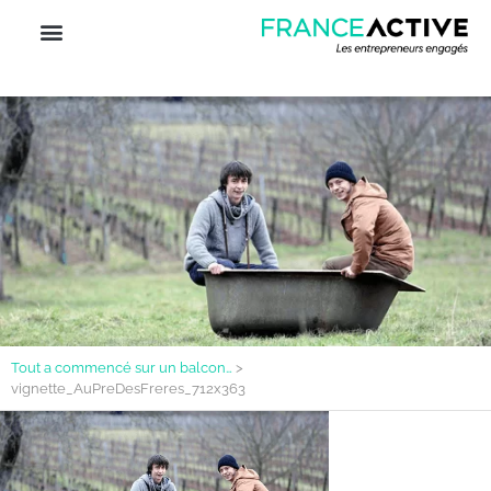
Tout a commencé sur un balcon…
>
vignette_AuPreDesFreres_712x363