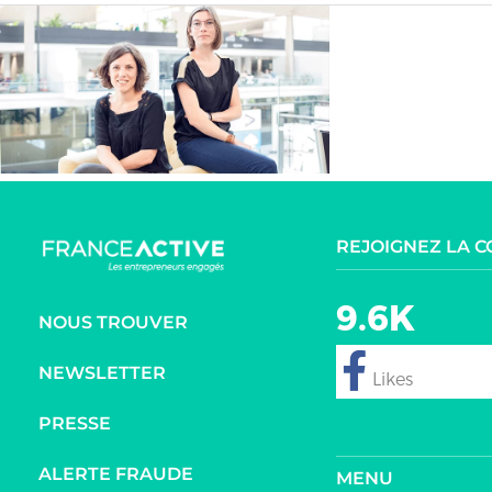
REJOIGNEZ LA 
9.6K
NOUS TROUVER
NEWSLETTER
follow
PRESSE
ALERTE FRAUDE
MENU