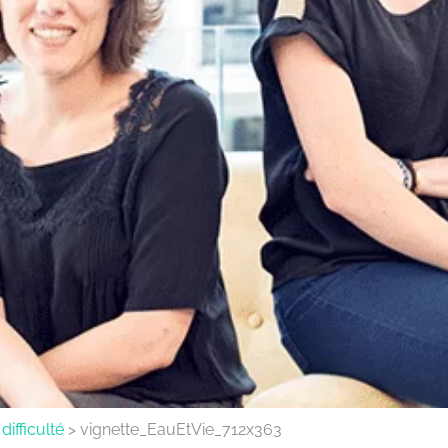
ifficulté
>
vignette_EauEtVie_712x363