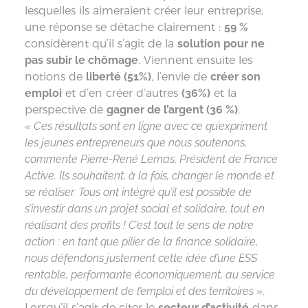
lesquelles ils aimeraient créer leur entreprise,
une réponse se détache clairement :
59 %
considèrent qu’il s’agit de la
solution pour ne
pas subir le chômage
. Viennent ensuite les
notions de
liberté (51%)
, l’envie de
créer son
emploi
et d’en créer d’autres
(36%)
et la
perspective de
gagner de l’argent (36 %)
.
« Ces résultats sont en ligne avec ce qu’expriment
les jeunes entrepreneurs que nous soutenons,
commente Pierre-René Lemas, Président de France
Active. Ils souhaitent, à la fois, changer le monde et
se réaliser. Tous ont intégré qu’il est possible de
s’investir dans un projet social et solidaire, tout en
réalisant des profits ! C’est tout le sens de notre
action : en tant que pilier de la finance solidaire,
nous défendons justement cette idée d’une ESS
rentable, performante économiquement, au service
du développement de l’emploi et des territoires »
.
Lorsqu’il s’agit de citer le
secteur d’activité
dans