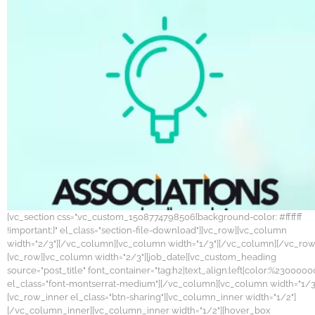
[vc_section css=".vc_custom_1508774798506{background-color: #ffffff
!important;}" el_class="section-file-download"][vc_row][vc_column
width="2/3"][/vc_column][vc_column width="1/3"][/vc_column][/vc_row
[vc_row][vc_column width="2/3"][job_date][vc_custom_heading
source="post_title" font_container="tag:h2|text_align:left|color:%2300000
el_class="font-montserrat-medium"][/vc_column][vc_column width="1/3
[vc_row_inner el_class="btn-sharing"][vc_column_inner width="1/2"]
[/vc_column_inner][vc_column_inner width="1/2"][hover_box