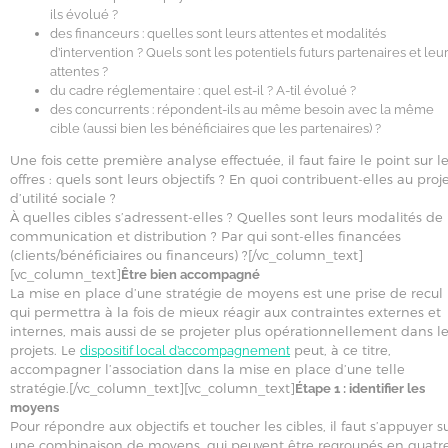
ils évolué ?
des financeurs : quelles sont leurs attentes et modalités
d’intervention ? Quels sont les potentiels futurs partenaires et leu
attentes ?
du cadre réglementaire : quel est-il ? A-til évolué ?
des concurrents : répondent-ils au même besoin avec la même
cible (aussi bien les bénéficiaires que les partenaires) ?
Une fois cette première analyse effectuée, il faut faire le point sur l
offres : quels sont leurs objectifs ? En quoi contribuent-elles au proj
d’utilité sociale ?
À quelles cibles s’adressent-elles ? Quelles sont leurs modalités de
communication et distribution ? Par qui sont-elles financées
(clients/bénéficiaires ou financeurs) ?[/vc_column_text]
[vc_column_text]
Être bien accompagné
La mise en place d’une stratégie de moyens est une prise de recul
qui permettra à la fois de mieux réagir aux contraintes externes et
internes, mais aussi de se projeter plus opérationnellement dans l
projets. Le
peut, à ce titre,
dispositif local d’accompagnement
accompagner l’association dans la mise en place d’une telle
stratégie.[/vc_column_text][vc_column_text]
Étape 1 : identifier les
moyens
Pour répondre aux objectifs et toucher les cibles, il faut s’appuyer s
une combinaison de moyens, qui peuvent être regroupés en quatr