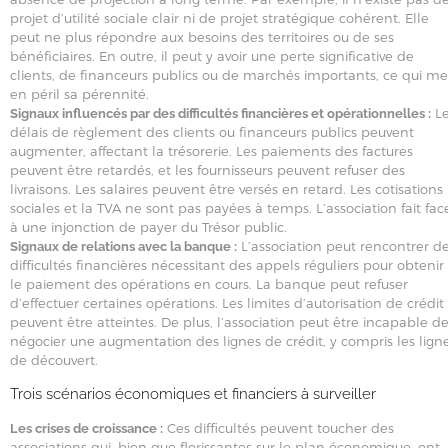
projet d’utilité sociale clair ni de projet stratégique cohérent. Elle
peut ne plus répondre aux besoins des territoires ou de ses
bénéficiaires. En outre, il peut y avoir une perte significative de
clients, de financeurs publics ou de marchés importants, ce qui me
en péril sa pérennité.
Le
Signaux influencés par des difficultés financières et opérationnelles :
délais de règlement des clients ou financeurs publics peuvent
augmenter, affectant la trésorerie. Les paiements des factures
peuvent être retardés, et les fournisseurs peuvent refuser des
livraisons. Les salaires peuvent être versés en retard. Les cotisations
sociales et la TVA ne sont pas payées à temps. L’association fait fac
à une injonction de payer du Trésor public.
L’association peut rencontrer d
Signaux de relations avec la banque :
difficultés financières nécessitant des appels réguliers pour obtenir
le paiement des opérations en cours. La banque peut refuser
d’effectuer certaines opérations. Les limites d’autorisation de crédit
peuvent être atteintes. De plus, l’association peut être incapable d
négocier une augmentation des lignes de crédit, y compris les lign
de découvert.
Trois scénarios économiques et financiers à surveiller
Ces difficultés peuvent toucher des
Les crises de croissance :
associations qui, bien que florissantes sur le plan économique, ont