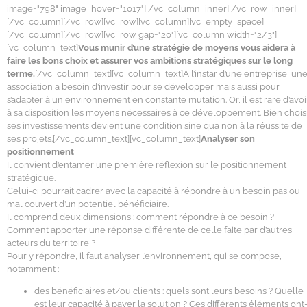
image="798" image_hover="1017"][/vc_column_inner][/vc_row_inner]
[/vc_column][/vc_row][vc_row][vc_column][vc_empty_space]
[/vc_column][/vc_row][vc_row gap="20"][vc_column width="2/3"]
[vc_column_text]
Vous munir d’une stratégie de moyens vous aidera à
faire les bons choix et assurer vos ambitions stratégiques sur le long
terme.
[/vc_column_text][vc_column_text]A l’instar d’une entreprise, un
association a besoin d’investir pour se développer mais aussi pour
s’adapter à un environnement en constante mutation. Or, il est rare d’avoi
à sa disposition les moyens nécessaires à ce développement. Bien chois
ses investissements devient une condition sine qua non à la réussite de
ses projets.[/vc_column_text][vc_column_text]
Analyser son
positionnement
Il convient d’entamer une première réflexion sur le positionnement
stratégique.
Celui-ci pourrait cadrer avec la capacité à répondre à un besoin pas ou
mal couvert d’un potentiel bénéficiaire.
Il comprend deux dimensions : comment répondre à ce besoin ?
Comment apporter une réponse différente de celle faite par d’autres
acteurs du territoire ?
Pour y répondre, il faut analyser l’environnement, qui se compose,
notamment :
des bénéficiaires et/ou clients : quels sont leurs besoins ? Quelle
est leur capacité à payer la solution ? Ces différents éléments ont