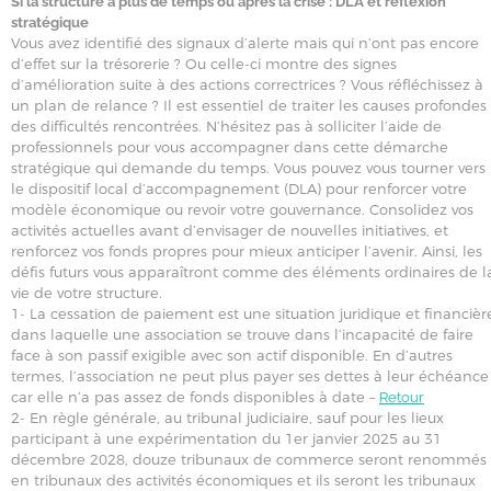
Si la structure a plus de temps ou après la crise : DLA et réflexion
stratégique
Vous avez identifié des signaux d’alerte mais qui n’ont pas encore
d’effet sur la trésorerie ? Ou celle-ci montre des signes
d’amélioration suite à des actions correctrices ? Vous réfléchissez à
un plan de relance ? Il est essentiel de traiter les causes profondes
des difficultés rencontrées. N’hésitez pas à solliciter l’aide de
professionnels pour vous accompagner dans cette démarche
stratégique qui demande du temps. Vous pouvez vous tourner vers
le dispositif local d’accompagnement (DLA) pour renforcer votre
modèle économique ou revoir votre gouvernance. Consolidez vos
activités actuelles avant d’envisager de nouvelles initiatives, et
renforcez vos fonds propres pour mieux anticiper l’avenir. Ainsi, les
défis futurs vous apparaîtront comme des éléments ordinaires de l
vie de votre structure.
1- La cessation de paiement est une situation juridique et financièr
dans laquelle une association se trouve dans l’incapacité de faire
face à son passif exigible avec son actif disponible. En d’autres
termes, l’association ne peut plus payer ses dettes à leur échéance
car elle n’a pas assez de fonds disponibles à date –
Retour
2- En règle générale, au tribunal judiciaire, sauf pour les lieux
participant à une expérimentation du 1er janvier 2025 au 31
décembre 2028, douze tribunaux de commerce seront renommés
en tribunaux des activités économiques et ils seront les tribunaux