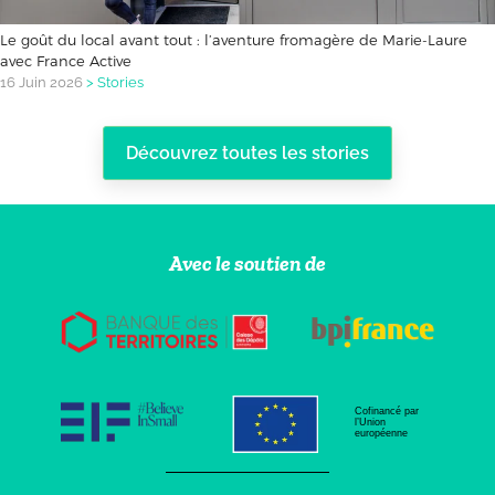
Le goût du local avant tout : l’aventure fromagère de Marie-Laure
avec France Active
16 Juin 2026
>
Stories
Découvrez toutes les stories
Avec le soutien de
Cofinancé par
l’Union
européenne