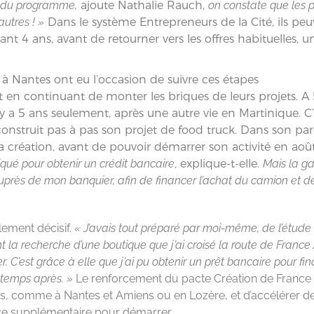
s du programme,
ajoute Nathalie Rauch,
on constate que les p
autres ! »
Dans le système Entrepreneurs de la Cité, ils pe
nt 4 ans, avant de retourner vers les offres habituelles, u
à Nantes ont eu l’occasion de suivre ces étapes
en continuant de monter les briques de leurs projets. A
 y a 5 ans seulement, après une autre vie en Martinique. C’
nstruit pas à pas son projet de food truck. Dans son par
 la création, avant de pouvoir démarrer son activité en aoû
qué pour obtenir un crédit bancaire
, explique-t-elle.
Mais la ga
près de mon banquier, afin de financer l’achat du camion et de
lement décisif.
« J’avais tout préparé par moi-même, de l’étude
t la recherche d’une boutique que j’ai croisé la route de France 
. C’est grâce à elle que j’ai pu obtenir un prêt bancaire pour fi
e temps après. »
Le renforcement du pacte Création de France 
cs, comme à Nantes et Amiens ou en Lozère, et d’accélérer d
uce supplémentaire pour démarrer.