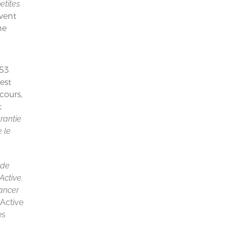
etites
uvent
ne
 53
est
cours,
t
rantie
 le
 de
Active.
nancer
Active
es