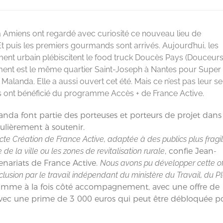
 à Amiens ont regardé avec curiosité ce nouveau lieu de
Et puis les premiers gourmands sont arrivés. Aujourd’hui, les
ement urbain plébiscitent le food truck Doucès Pays (Douceur
ement est le même quartier Saint-Joseph à Nantes pour Super
i Malanda. Elle a aussi ouvert cet été. Mais ce n’est pas leur se
 ont bénéficié du programme Accès + de France Active.
landa font partie des porteuses et porteurs de projet dans
culièrement à soutenir.
te Création de France Active, adaptée à des publics plus fragil
 de la ville ou les zones de revitalisation rurale
, confie Jean-
enariats de France Active.
Nous avons pu développer cette of
clusion par le travail indépendant du ministère du Travail, du Pl
mme à la fois côté accompagnement, avec une offre de
 avec une prime de 3 000 euros qui peut être débloquée p