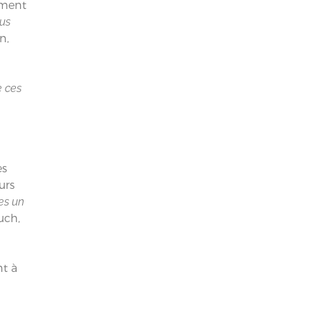
ement
ous
n,
e ces
es
urs
es un
uch,
nt à