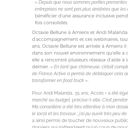
« Depuis que nous sommes parties prenante
entreprises ne sont pas plus sinistrées que les 
bénéficier d’une assurance inclusive penda
fois consolidés.
Octavie Bellune à Amiens et Andi Malanda 
d’accompagnement et ces webinaires, tout 
ans, Octavie Bellune est arrivée à Amiens il
dans son nouvel environnement qu’elle a co
elle a rencontré plusieurs réseaux d’aide à
dernier.
« En tant que chômeuse, c’était compli
de France Active a permis de débloquer cela au
transformer en food truck »
.
Pour Andi Malanda, 35 ans, Accès + a été éga
marché au budget,
précise-t-elle.
C’est pendan
Ma conseillère a été très attentive à mon dossier
le local et les travaux ; j’ai pu ouvrir très peu d
a ainsi permis de toucher de nouveaux publi
dossiers qui n’attendaient qu’un coup de po