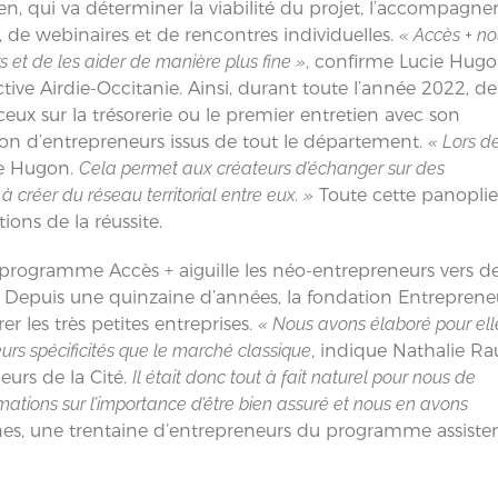
en, qui va déterminer la viabilité du projet, l’accompagn
s, de webinaires et de rencontres individuelles.
« Accès + n
et de les aider de manière plus fine »
, confirme Lucie Hugo
tive Airdie-Occitanie. Ainsi, durant toute l’année 2022, de
ux sur la trésorerie ou le premier entretien avec son
ion d’entrepreneurs issus de tout le département.
« Lors d
ie Hugon.
Cela permet aux créateurs d’échanger sur des
réer du réseau territorial entre eux. »
Toute cette panoplie
ions de la réussite.
au programme Accès + aiguille les néo-entrepreneurs vers d
s. Depuis une quinzaine d’années, la fondation Entreprene
er les très petites entreprises.
« Nous avons élaboré pour ell
eurs spécificités que le marché classique
, indique Nathalie Ra
urs de la Cité.
Il était donc tout à fait naturel pour nous de
mations sur l’importance d’être bien assuré et nous en avons
es, une trentaine d’entrepreneurs du programme assiste