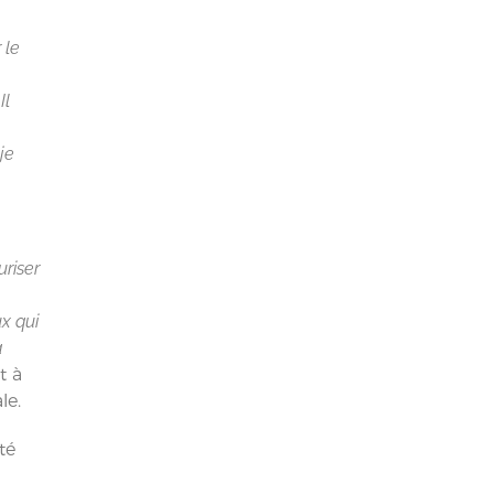
 le
Il
je
riser
x qui
a
t à
le.
té