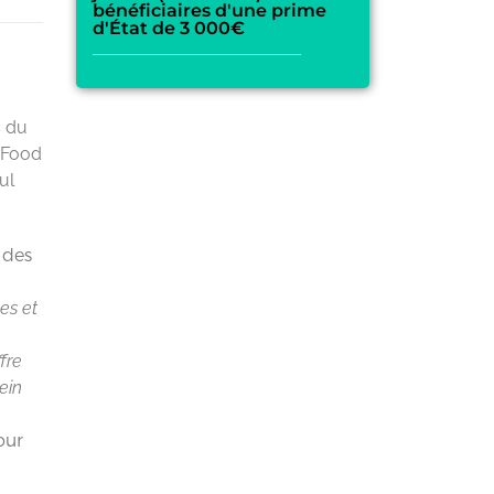
bénéficiaires d'une prime
d'État de 3 000€
s du
 Food
ul
 des
es et
fre
ein
our