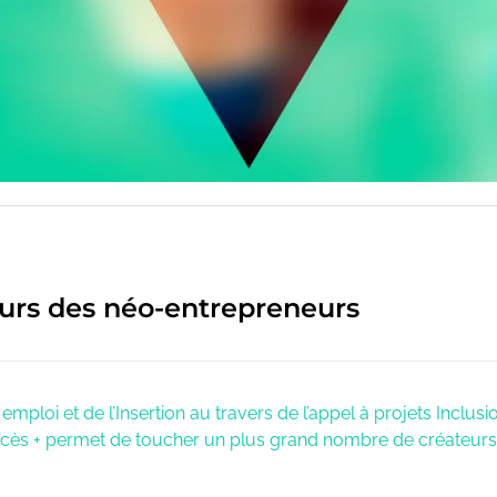
ours des néo-entrepreneurs
emploi et de l’Insertion au travers de l’appel à projets Inclusi
ccès + permet de toucher un plus grand nombre de créateurs