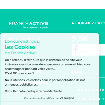
REJOIGNEZ LA 
9.6K
NOUS TROUVER
Bonjour c'est nous...
les Cookies
NEWSLETTER
de France Active !
follow
On a attendu d'être sûrs que le contenu de ce site vous
PRESSE
intéresse avant de vous déranger, mais on aimerait bien vous
accompagner pendant votre visite...
ALERTE FRAUDE
MENU
C'est OK pour vous ?
Nous utilisons les cookies pour la personnalisation de nos
MENTIONS LÉGALES
annonces publicitaires.
Entreprendre
Consulter notre politique de confidentialité
DONNÉES PERSONNELLES
Accélérer votr
Consentements certifiés par