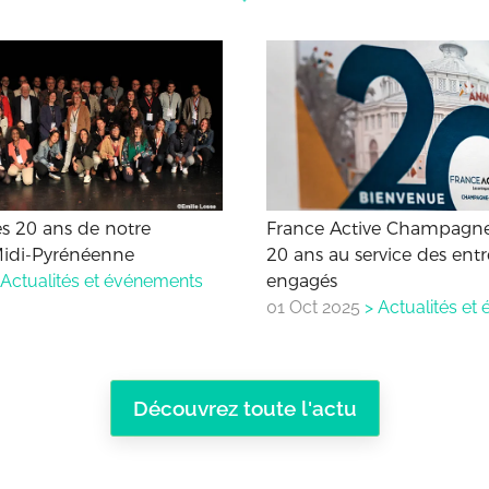
es 20 ans de notre
France Active Champagne
Midi-Pyrénéenne
20 ans au service des ent
Actualités et événements
engagés
01 Oct 2025
>
Actualités et
Découvrez toute l'actu