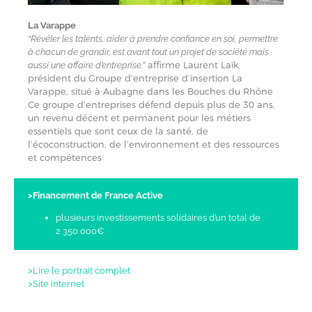
La Varappe
“Révéler les talents, aider à prendre confiance en soi, permettre
à chacun de grandir, est avant tout un projet de société mais
affirme Laurent Laïk,
aussi une affaire d’entreprise.”
président du Groupe d’entreprise d’insertion La
Varappe, situé à Aubagne dans les Bouches du Rhône
Ce groupe d’entreprises défend depuis plus de 30 ans,
un revenu décent et permanent pour les métiers
essentiels que sont ceux de la santé, de
l’écoconstruction, de l’environnement et des ressources
et compétences
>Financement de France Active
plusieurs investissements solidaires d’un total de
2 350 000€
>Lire le portrait complet
>Site internet