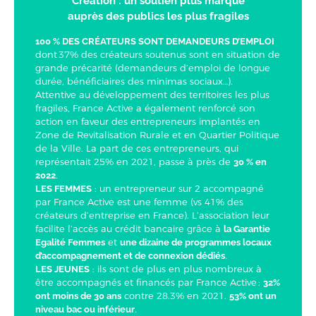
Création : un soutien plus marqué
auprès des publics les plus fragiles
100 % DES CRÉATEURS SONT DEMANDEURS D’EMPLOI
dont 37% des créateurs soutenus sont en situation de
grande précarité (demandeurs d’emploi de longue
durée, bénéficiaires des minimas sociaux…).
Attentive au développement des territoires les plus
fragiles, France Active a également renforcé son
action en faveur des entrepreneurs implantés en
Zone de Revitalisation Rurale et en Quartier Politique
de la Ville. La part de ces entrepreneurs, qui
représentait 25% en 2021, passe à près de
30 % en
.
2022
: un entrepreneur sur 2 accompagné
LES FEMMES
par France Active est une femme (vs 41% des
créateurs d’entreprise en France). L’association leur
facilite l’accès au crédit bancaire grâce à
la Garantie
et
Egalité Femmes
une dizaine de programmes locaux
.
d’accompagnement et de connexion dédiés
: ils sont de plus en plus nombreux à
LES JEUNES
être accompagnés et financés par France Active :
32%
contre 28.3% en 2021.
ont moins de 30 ans
53% ont un
.
niveau bac ou inférieur