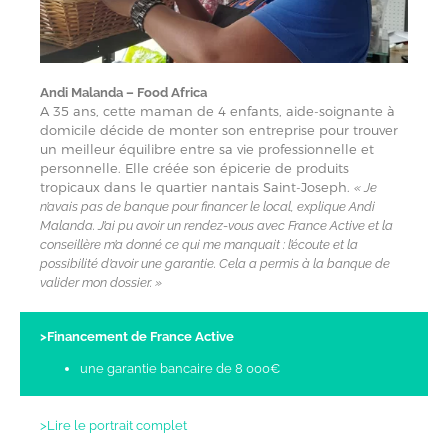
Andi Malanda – Food Africa
A 35 ans, cette maman de 4 enfants, aide-soignante à
domicile décide de monter son entreprise pour trouver
un meilleur équilibre entre sa vie professionnelle et
personnelle. Elle créée son épicerie de produits
tropicaux dans le quartier nantais Saint-Joseph.
« Je
n’avais pas de banque pour financer le local, explique Andi
Malanda. J’ai pu avoir un rendez-vous avec France Active et la
conseillère m’a donné ce qui me manquait : l’écoute et la
possibilité d’avoir une garantie. Cela a permis à la banque de
valider mon dossier. »
>Financement de France Active
une garantie bancaire de 8 000€
>Lire le portrait complet